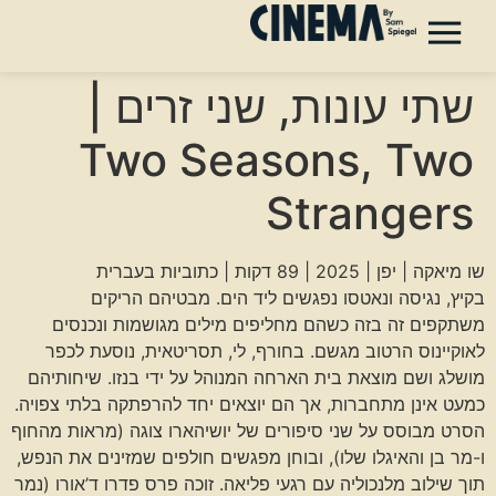
שתי עונות, שני זרים |
Two Seasons, Two
Strangers
שו מיאקה | יפן | 2025 | 89 דקות | כתוביות בעברית
בקיץ, נגיסה ונאטסו נפגשים ליד הים. מבטיהם הריקים
משתקפים זה בזה כשהם מחליפים מילים מגושמות ונכנסים
לאוקיינוס הרטוב מגשם. בחורף, לי, תסריטאית, נוסעת לכפר
מושלג ושם מוצאת בית הארחה המנוהל על ידי בנזו. שיחותיהם
כמעט אינן מתחברות, אך הם יוצאים יחד להרפתקה בלתי צפויה.
הסרט מבוסס על שני סיפורים של יושיהארו צוגה (מראות מהחוף
ו-מר בן והאיגלו שלו), ובוחן מפגשים חולפים שמזינים את הנפש,
תוך שילוב מלנכוליה עם רגעי פליאה. זוכה פרס פדרו ד’אורו (נמר