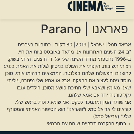
פאראנו | Parano
אריאל סמל | ישראל | 2019| 80 דקות | כתוביות בעברית
"ב-24 השנים האחרונות אני מתעד באובססיביות את חיי.
ב-1996 נחטפתי מחדר השינה שלי על ידי חוצנים. הייתי בשוק,
רציתי תשובות. הקפתי את העולם בניסיון לגלות את האמת בנוגע
לחוצנים והפעולות שלהם בפלנטה. הממצאים הדהימו אותי. סוכן
מוסד ניסה לעצור את ההפקה. אבל אז אמא שלי נפטרה, גיליתי
שאני מאומץ ושאבא שלי חתיכת פושע מסוכן. הילדים עזבו
לקליפורניה יחד עם אמא שלהם.
אני שותה המון ומתמכר לסקס. אני שומע קולות בראש שלי.
קוראים לי אריאל סמל ו"פאראנו" הוא הסיפור האמיתי והמטורף
שלי." (אריאל סמל)
+ בסוף ההקרנה תתקיים שיחה עם הבמאי