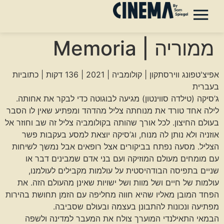
ממוריה | Memoria
אפיצ'טפונג ווירסתקון | קולומביה | 2021 | 136 דקות | כתוביות
בעברית
ג’סיקה (טילדה סווינטון) מגיעה לבוגוטה כדי לבקר את אחותה.
לילה אחד טורד את מנוחתה צליל מהדהד ומפתיע שאין לו הסבר
בעולם החיצון. לכל אורך שהותה בקולומביה צליל זה שב וחוזר אל
אוזניה ולא נותן לה מנוח, וג’סיקה יוצאת למסע בעקבות פשר
הצליל. מסעה נפתח בביקורים אצל רופאים אבל נמשך לשיחות
עם מומחים מעולם המוזיקה ועם בני אדם שמבינים דבר או
שניים בתפיסה הבודהיסטית על עולמות מקבילים לעולמנו,
עולמות של חיים ושל מוות ושל ישויות שאינן מהעולם הזה. את
הפחד המובן מאליו שהיא חווה מחליפה עם הזמן תחושת בהירות
מפתיעה ונכונות להתבונן בעצמה ובעולם שסביבה.
הבמאי התאילנדי המוערך צולח את המעבר למדינה ולשפה